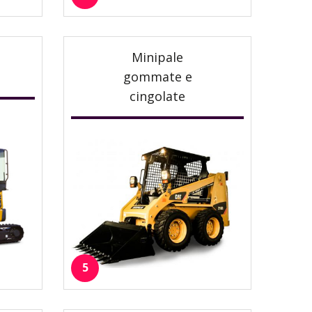
Minipale
gommate e
cingolate
5