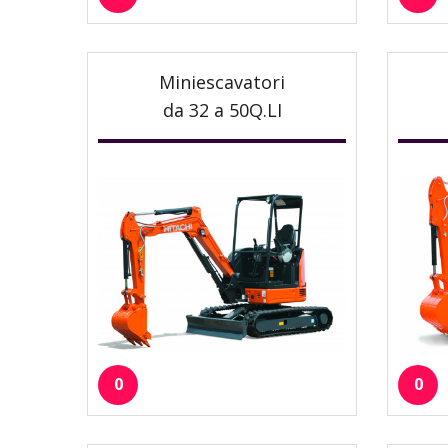
Miniescavatori
da 32 a 50Q.LI
0
0