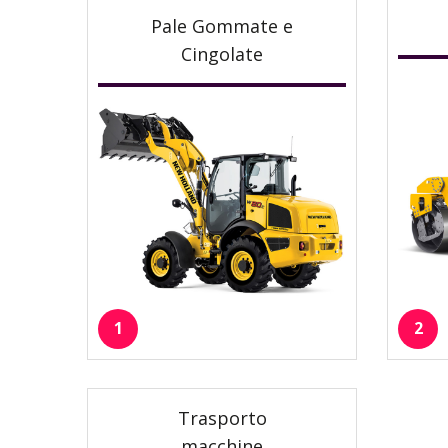
Pale Gommate e
Cingolate
1
2
Trasporto
macchine